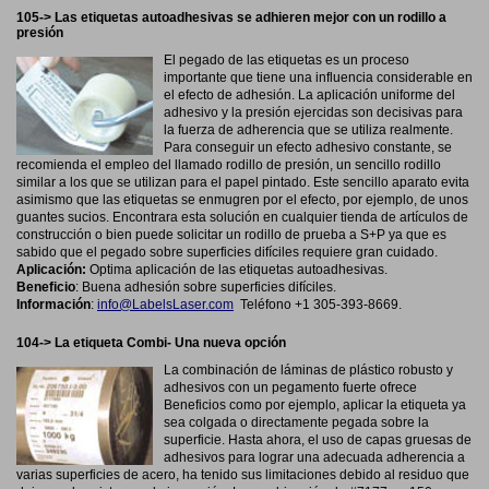
105-> Las etiquetas autoadhesivas se adhieren mejor con un rodillo a
presión
El pegado de las etiquetas es un proceso
importante que tiene una influencia considerable en
el efecto de adhesión. La aplicación uniforme del
adhesivo y la presión ejercidas son decisivas para
la fuerza de adherencia que se utiliza realmente.
Para conseguir un efecto adhesivo constante, se
recomienda el empleo del llamado rodillo de presión, un sencillo rodillo
similar a los que se utilizan para el papel pintado. Este sencillo aparato evita
asimismo que las etiquetas se enmugren por el efecto, por ejemplo, de unos
guantes sucios. Encontrara esta solución en cualquier tienda de artículos de
construcción o bien puede solicitar un rodillo de prueba a S+P ya que es
sabido que el pegado sobre superficies difíciles requiere gran cuidado.
Aplicación:
Optima aplicación de las etiquetas autoadhesivas.
Beneficio
:
Buena adhesión sobre superficies difíciles.
Información
:
info@LabelsLaser.com
Teléfono +1 305-393-8669.
104-> La etiqueta Combi- Una nueva opción
La combinación de láminas de plástico robusto y
adhesivos con un pegamento fuerte ofrece
Beneficios como por ejemplo, aplicar la etiqueta ya
sea colgada o directamente pegada sobre la
superficie. Hasta ahora, el uso de capas gruesas de
adhesivos para lograr una adecuada adherencia a
varias superficies de acero, ha tenido sus limitaciones debido al residuo que