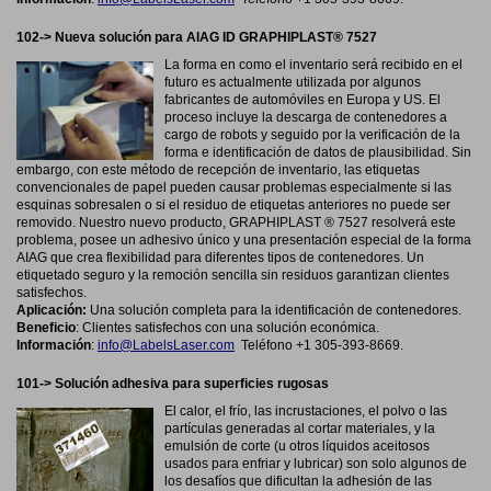
102-> Nueva solución para AIAG ID GRAPHIPLAST® 7527
La forma en como el inventario será recibido en el
futuro es actualmente utilizada por algunos
fabricantes de automóviles en Europa y US. El
proceso incluye la descarga de contenedores a
cargo de robots y seguido por la verificación de la
forma e identificación de datos de plausibilidad. Sin
embargo, con este método de recepción de inventario, las etiquetas
convencionales de papel pueden causar problemas especialmente si las
esquinas sobresalen o si el residuo de etiquetas anteriores no puede ser
removido. Nuestro nuevo producto, GRAPHIPLAST ® 7527 resolverá este
problema, posee un adhesivo único y una presentación especial de la forma
AIAG que crea flexibilidad para diferentes tipos de contenedores. Un
etiquetado seguro y la remoción sencilla sin residuos garantizan clientes
satisfechos.
Aplicación:
Una solución completa para la identificación de contenedores.
Beneficio
:
Clientes satisfechos con una solución económica.
Información
:
info@LabelsLaser.com
Teléfono +1 305-393-8669.
101->
Solución adhesiva para superficies rugosas
El calor, el frío, las incrustaciones, el polvo o las
partículas generadas al cortar materiales, y la
emulsión de corte (u otros líquidos aceitosos
usados para enfriar y lubricar) son solo algunos de
los desafíos que dificultan la adhesión de las