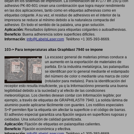
dejan en los sistemas de impresión. La combinación de #7177 en 150 µ con
adhesivo PK-80-601 crean una combinación que logra mayor rendimiento
en las dos aplicaciones, tanto como en etiquetas adhesivas como en
etiquetas colgante. A su vez, el residuo de adhesivos en el interior de la
impresora se reduce al mínimo debido a la naturaleza compacta del
adhesivo. En todo el sentido de la palabra, una gran solución.
Aplicación:
Resultados óptimos para etiquetas colgantes o autoadhesivas.
Beneficio
:
Buena adherencia sobre superficies difíciles.
Información
:
info@LabelsLaser.com
Teléfono +1 305-393-8669.
103-> Para temperaturas altas Graphilast 7940 se impone
La escasez general de materias primas conduce a
un aumento en la exportación de materiales de
partida. En la industria metalúrgica, las palanquillas
se identifican por lo general mediante el estampado
del número de color o mediante una marca de color
(rotulador para metales). Para la identificación del
receptor esto resulta insuficiente, ya q la Informaciónno presenta una buena
legibilidad debido a la suciedad y al efecto de las condiciones
meteorológicas. Los clientes desean contar con Información legible; por
ejemplo, a través de etiquetas de GRAPHILAST® 7940. La solida lámina de
aluminio puede aplicarse fácilmente con guantes. Los rodillos especiales
S+P permiten fijar la etiqueta sin afectar la superficie o el código de barras.
El adhesivo especial garantiza una fijación segura en superficies rugosas y
oxidadas. Una solución de calidad garantizada.
Aplicación:
Fijación de etiquetas en palanquillas calientes.
Beneficio
:
Fijación económica y efectiva.
Información
:
info@LabelsLaser.com
Teléfono +1 305-393-8669.