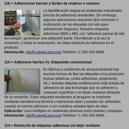
116-> Adherencias fuertes y fáciles de reubicar o remover
La identificación segura en ambientes industriales
precisa de adhesivos resistentes. Sin embargo,
algunas aplicaciones requieren fácil remoción o
reubicación de las etiquetas (un reto para
adherencias Seguras). Nuestras etiquetas
adhesivas 9660 y 468, con ”adhesivo parcial de alta
tecnología“, garantizan una adhesión fuerte. Permitiendo a la vez la
remoción, o hasta la reubicación, sin dejar residuos de adhesivo en el
producto.
Información
:
info@LabelsLaser.com
Teléfono +1 305-393-8669.
115-> Adhesivos fuertes Vs. Etiquetado convencional
En fábricas y ambientes de almacenamiento hay
muchas formas de fijar las etiquetas a los productos
(bolsas plásticas, cintas adhesivas, pegamento,
etc.). Nuestra etiqueta multifuncional está dotada de
adhesivos de alta tecnología que se adhieren a
cualquier superficie y no dejan residuos después
de su remoción. Estas etiquetas resistentes al desgarre se imprimen
mediante transferencia térmica o impresoras láser y pueden ser adheridas
usando un parche adhesivo o con nuestros variados tipos de clips.
Aplicación:
Usos múltiples en ambientes diversos como plantas y bodegas.
Información
:
info@LabelsLaser.com
Teléfono +1 305-393-8669.
114-> Remoción de etiquetas adhesivas sin dejar residuos