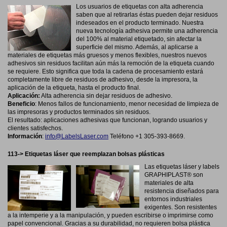
Los usuarios de etiquetas con alta adherencia
saben que al retirarlas éstas pueden dejar residuos
indeseados en el producto terminado. Nuestra
nueva tecnología adhesiva permite una adherencia
del 100% al material etiquetado, sin afectar la
superficie del mismo. Además, al aplicarse a
materiales de etiquetas más gruesos y menos flexibles, nuestros nuevos
adhesivos sin residuos facilitan aún más la remoción de la etiqueta cuando
se requiere. Esto significa que toda la cadena de procesamiento estará
completamente libre de residuos de adhesivo, desde la impresora, la
aplicación de la etiqueta, hasta el producto final.
Aplicación:
Alta adherencia sin dejar residuos de adhesivo.
Beneficio
: Menos fallos de funcionamiento, menor necesidad de limpieza de
las impresoras y productos terminados sin residuos.
El resultado: aplicaciones adhesivas que funcionan, logrando usuarios y
clientes satisfechos.
Información
:
info@LabelsLaser.com
Teléfono +1 305-393-8669.
113-> Etiquetas láser que reemplazan bolsas plásticas
Las etiquetas láser y labels
GRAPHIPLAST® son
materiales de alta
resistencia diseñados para
entornos industriales
exigentes. Son resistentes
a la intemperie y a la manipulación, y pueden escribirse o imprimirse como
papel convencional. Gracias a su durabilidad, no requieren bolsa plástica