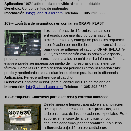
Aplicación:
100% adherencia removible al acero inoxidable
Beneficio
:
Control de flujo de materiales
Información
:
info@LabelsLaser.com
Teléfono +1 305-393-8669.
109-> Logística de neumáticos en confiar en GRAPHIPLAST
Los neumáticos de diferentes marcas son
entregados por una distribuidora mayor. El
almacenamiento y entrega de productos requieren
identificación por medio de etiquetas con código de
barra que se adhieran al caucho. GRAPHIPLAST®
7177, en combinación con un adhesivo especial,
proporcionan una adherencia optima a los neumáticos. La Información de la
etiqueta puede ser impresa por medio de impresoras de transferencia
térmica. Como las etiquetas se usan por periodos cortos, la relación entre
precio y rendimiento es una solución excelente para hacer la diferencia.
Aplicación:
Perfecta adherencia al caucho
Beneficio
:
Un talento versátil para el control del flujo de materiales
Información
:
info@LabelsLaser.com
Teléfono +1 305-393-8669.
108-> Etiquetas Adhesivas para escarcha y extrema humedad
Desde siempre hemos trabajado en la ampliación
de las propiedades de nuestros productos, sobre
todo en el caso de las aplicaciones especiales. Esto
supone, en el caso de la identificación con
etiquetas adhesivas, poder garantizar una buena
adherencia bajo diferentes condiciones