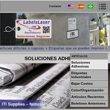
Contacto
rficies difíciles o rugosas + Etiquetas que se pueden imprimir con
ARTÍCULOS
SOLUCIONES ADHESIVAS
Soluciones
Adhesivas
Etiquetas
Industriales
Bajar Costos
Color/Organización
Artículos Recientes
Boletines Anteriores
ITI Supplies – Noticias