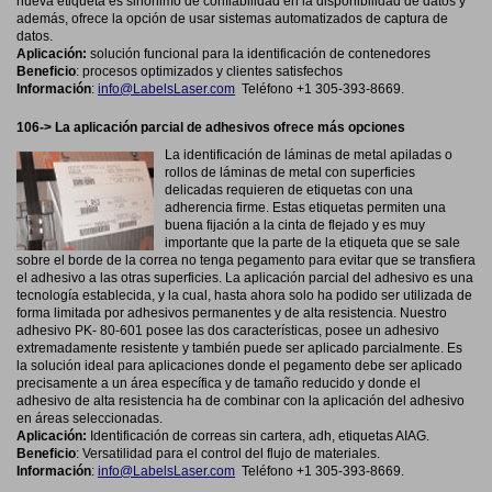
nueva etiqueta es sinónimo de confiabilidad en la disponibilidad de datos y
además, ofrece la opción de usar sistemas automatizados de captura de
datos.
Aplicación:
solución funcional para la identificación de contenedores
Beneficio
:
procesos optimizados y clientes satisfechos
Información
:
info@LabelsLaser.com
Teléfono +1 305-393-8669.
106-> La aplicación parcial de adhesivos ofrece más opciones
La identificación de láminas de metal apiladas o
rollos de láminas de metal con superficies
delicadas requieren de etiquetas con una
adherencia firme. Estas etiquetas permiten una
buena fijación a la cinta de flejado y es muy
importante que la parte de la etiqueta que se sale
sobre el borde de la correa no tenga pegamento para evitar que se transfiera
el adhesivo a las otras superficies. La aplicación parcial del adhesivo es una
tecnología establecida, y la cual, hasta ahora solo ha podido ser utilizada de
forma limitada por adhesivos permanentes y de alta resistencia. Nuestro
adhesivo PK- 80-601 posee las dos características, posee un adhesivo
extremadamente resistente y también puede ser aplicado parcialmente. Es
la solución ideal para aplicaciones donde el pegamento debe ser aplicado
precisamente a un área específica y de tamaño reducido y donde el
adhesivo de alta resistencia ha de combinar con la aplicación del adhesivo
en áreas seleccionadas.
Aplicación:
Identificación de correas sin cartera, adh, etiquetas AIAG.
Beneficio
:
Versatilidad para el control del flujo de materiales.
Información
:
info@LabelsLaser.com
Teléfono +1 305-393-8669.