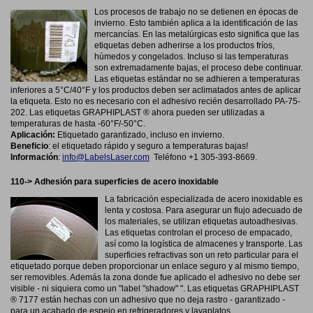
Los procesos de trabajo no se detienen en épocas de
invierno. Esto también aplica a la identificación de las
mercancías. En las metalúrgicas esto significa que las
etiquetas deben adherirse a los productos fríos,
húmedos y congelados. Incluso si las temperaturas
son extremadamente bajas, el proceso debe continuar.
Las etiquetas estándar no se adhieren a temperaturas
inferiores a 5°C/40°F y los productos deben ser aclimatados antes de aplicar
la etiqueta. Esto no es necesario con el adhesivo recién desarrollado PA-75-
202. Las etiquetas GRAPHIPLAST ® ahora pueden ser utilizadas a
temperaturas de hasta -60°F/-50°C.
Aplicación:
Etiquetado garantizado, incluso en invierno.
Beneficio
:
el etiquetado rápido y seguro a temperaturas bajas!
Información
:
info@LabelsLaser.com
Teléfono +1 305-393-8669.
110-> Adhesión para superficies de acero inoxidable
La fabricación especializada de acero inoxidable es
lenta y costosa. Para asegurar un flujo adecuado de
los materiales, se utilizan etiquetas autoadhesivas.
Las etiquetas controlan el proceso de empacado,
así como la logística de almacenes y transporte. Las
superficies refractivas son un reto particular para el
etiquetado porque deben proporcionar un enlace seguro y al mismo tiempo,
ser removibles. Además la zona donde fue aplicado el adhesivo no debe ser
visible - ni siquiera como un "label "shadow" ". Las etiquetas GRAPHIPLAST
® 7177 están hechas con un adhesivo que no deja rastro - garantizado -
para un acabado de espejo en refrigeradores y lavaplatos.