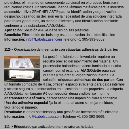
protectora, eliminando un componente adicional en el proceso logístico y
reduciendo costos. Un fabricante líder de láminas metálicas para la industria
automotriz utiliza GRAPHIPLAST® para la identificación y organización de
despacho, basando su decisión en la necesidad de una solución integrada
para rollos y paquetes, un manejo eficiente y una identificación confiable
conforme a los estándares AIAG/Odette.
Aplicación:
Solución AIAG/Odette sin bolsas plásticas.
Beneficio
:
Eliminación de bolsas y estandarización de la identificación.
Información
:
info@LabelsLaser.com
Teléfono +1 305-393-8669.
112->
Organización de inventario con etiquetas adhesivas de 2 partes
La gestión eficiente del inventario requiere un
registro preciso del movimiento del material. Un
procesador holandés de acero laminado buscaba
cumplir con el estándar
AIAG/Odette
para sus
clientes y mejorar su organización interna. La
solución:
etiquetas adhesivas de dos partes
. Con
un formato compacto de
4 cm
, ofrecen espacio suficiente para datos internos
y acceso seguro a la información en el costado de los paquetes. La etiqueta
AIAG/Odette, en tamaño
A6 con sección desprendible
, se imprime
en
transferencia térmica
, garantizando una impresión clara y confiable.
Una
tira adhesiva especial
fija la etiqueta al acero sin dejar residuos,
facilitando el manejo.
Resultado:
clientes satisfechos y una gestión de inventario más eficiente.
Información
:
info@LabelsLaser.com
Teléfono +1 305-393-8669.
111-> Etiquetado garantizado en temperaturas heladas