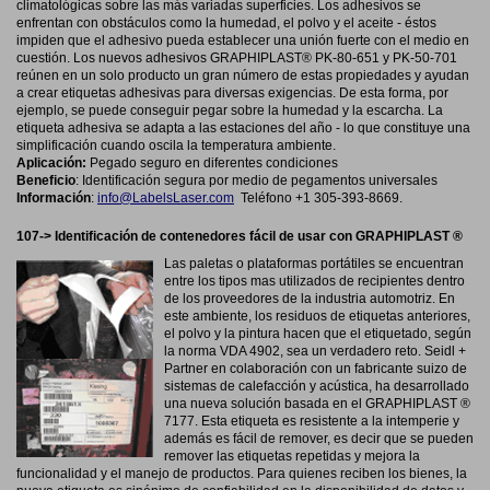
climatológicas sobre las más variadas superficies. Los adhesivos se
enfrentan con obstáculos como la humedad, el polvo y el aceite - éstos
impiden que el adhesivo pueda establecer una unión fuerte con el medio en
cuestión. Los nuevos adhesivos GRAPHIPLAST® PK-80-651 y PK-50-701
reúnen en un solo producto un gran número de estas propiedades y ayudan
a crear etiquetas adhesivas para diversas exigencias. De esta forma, por
ejemplo, se puede conseguir pegar sobre la humedad y la escarcha. La
etiqueta adhesiva se adapta a las estaciones del año - lo que constituye una
simplificación cuando oscila la temperatura ambiente.
Aplicación:
Pegado seguro en diferentes condiciones
Beneficio
:
Identificación segura por medio de pegamentos universales
Información
:
info@LabelsLaser.com
Teléfono +1 305-393-8669.
107-> Identificación de contenedores fácil de usar con GRAPHIPLAST ®
Las paletas o plataformas portátiles se encuentran
entre los tipos mas utilizados de recipientes dentro
de los proveedores de la industria automotriz. En
este ambiente, los residuos de etiquetas anteriores,
el polvo y la pintura hacen que el etiquetado, según
la norma VDA 4902, sea un verdadero reto. Seidl +
Partner en colaboración con un fabricante suizo de
sistemas de calefacción y acústica, ha desarrollado
una nueva solución basada en el GRAPHIPLAST ®
7177. Esta etiqueta es resistente a la intemperie y
además es fácil de remover, es decir que se pueden
remover las etiquetas repetidas y mejora la
funcionalidad y el manejo de productos. Para quienes reciben los bienes, la